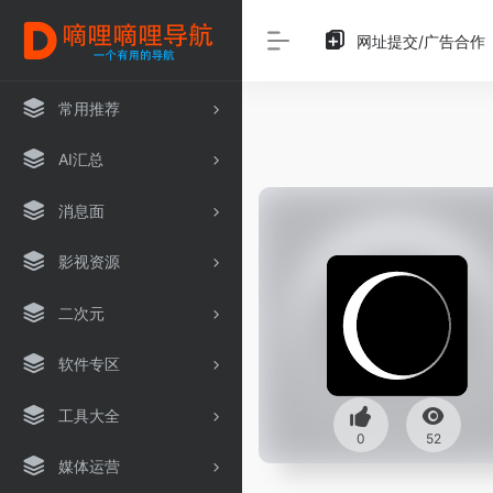
网址提交/广告合作
常用推荐
AI汇总
消息面
影视资源
二次元
软件专区
工具大全
0
52
媒体运营