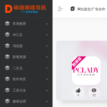
网址提交/广告合作
常用推荐
AI汇总
消息面
影视资源
二次元
软件专区
工具大全
0
22
媒体运营