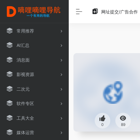
网址提交/广告合作
常用推荐
AI汇总
消息面
影视资源
二次元
软件专区
工具大全
0
89
媒体运营