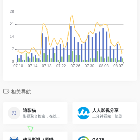
相关导航
追影猫
人人影视分享
影视聚合搜索，在线随心看！
三分钟看完一部剧
修罗影视（原哔嘀影视）
GAZE