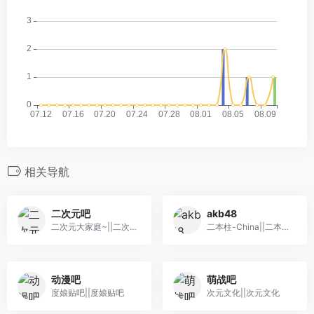
相关导航
二次元吧
akb48
二次元大家庭~||二次元大家庭~
二本柱-China||二本柱-China
动漫吧
萌战吧
度娘贴吧||度娘贴吧
次元文化||次元文化