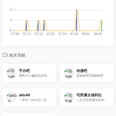
相关导航
手办吧
动漫吧
塑料小人偏执狂的宅魂燃烧处||塑料小人偏执狂的宅魂燃烧处
度娘贴吧||度娘贴吧
akb48
宅男腐女福利社
二本柱-China||二本柱-China
二次元宅男腐女的欢聚之地||二次元宅男腐女的欢聚之地