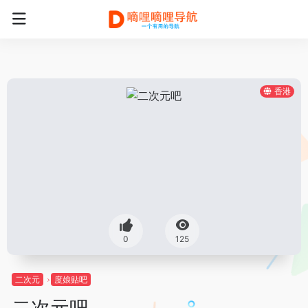
香港
0
125
二次元
度娘贴吧
二次元吧